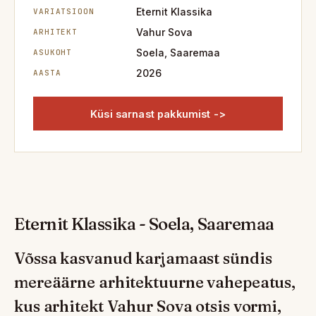
Eternit Klassika
VARIATSIOON
Vahur Sova
ARHITEKT
Soela, Saaremaa
ASUKOHT
2026
AASTA
Küsi sarnast pakkumist ->
Eternit Klassika - Soela, Saaremaa
Võssa kasvanud karjamaast sündis
mereäärne arhitektuurne vahepeatus,
kus arhitekt Vahur Sova otsis vormi,