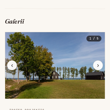
Galerii
1 / 5
‹
›
- TOOTED PROJEKTIS