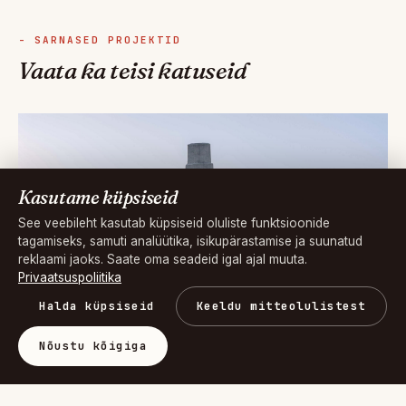
- SARNASED PROJEKTID
Vaata ka teisi katuseid
Kasutame küpsiseid
See veebileht kasutab küpsiseid oluliste funktsioonide
tagamiseks, samuti analüütika, isikupärastamise ja suunatud
reklaami jaoks. Saate oma seadeid igal ajal muuta.
Privaatsuspoliitika
Halda küpsiseid
Keeldu mitteolulistest
Nõustu kõigiga
0
Eternit Villa, Grafiit - Viljandi
Viljandi