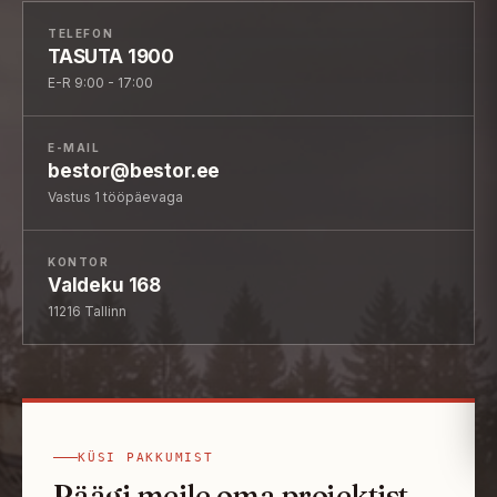
TELEFON
TASUTA 1900
E-R 9:00 - 17:00
E-MAIL
bestor@bestor.ee
Vastus 1 tööpäevaga
KONTOR
Valdeku 168
11216 Tallinn
KÜSI PAKKUMIST
Räägi meile oma projektist