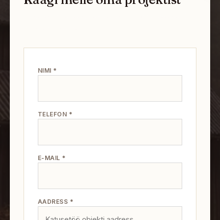
Täida vorm ja saad kalkulatsiooni 1 tööpäevaga. Ei
mingit müügipressi.
NIMI *
TELEFON *
E-MAIL *
AADRESS *