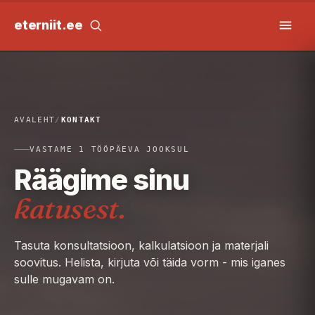
eterniit
.
ee
AVALEHT
/
KONTAKT
VASTAME 1 TÖÖPÄEVA JOOKSUL
Räägime sinu
katusest.
Tasuta konsultatsioon, kalkulatsioon ja materjali
soovitus. Helista, kirjuta või täida vorm - mis iganes
sulle mugavam on.