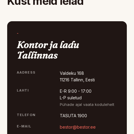
Kust meid leiad
-
Kontor ja ladu
Tallinnas
AADRESS
Valdeku 168
11216 Tallinn, Eesti
LAHTI
E-R 9:00 - 17:00
L-P suletud
Pühade ajal vaata kodulehelt
TELEFON
TASUTA 1900
E-MAIL
bestor@bestor.ee